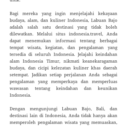
Bagi mereka yang ingin menjelajahi kekayaan
budaya, alam, dan kuliner Indonesia, Labuan Bajo
adalah salah satu destinasi yang tidak boleh
dilewatkan. Melalui situs indonesia.travel, Anda
dapat menemukan informasi tentang berbagai
tempat wisata, kegiatan, dan pengalaman yang
tersedia di seluruh Indonesia. Jelajahi keindahan
alam Indonesia Timur, nikmati keanekaragaman
budaya, dan cicipi kelezatan kuliner khas daerah
setempat. Jadikan setiap perjalanan Anda sebagai
pengalaman yang memperkaya dan memperluas
wawasan tentang keindahan dan keunikan
Indonesia.
Dengan mengunjungi Labuan Bajo, Bali, dan
destinasi lain di Indonesia, Anda tidak hanya akan
memperoleh pengalaman wisata yang memuaskan,