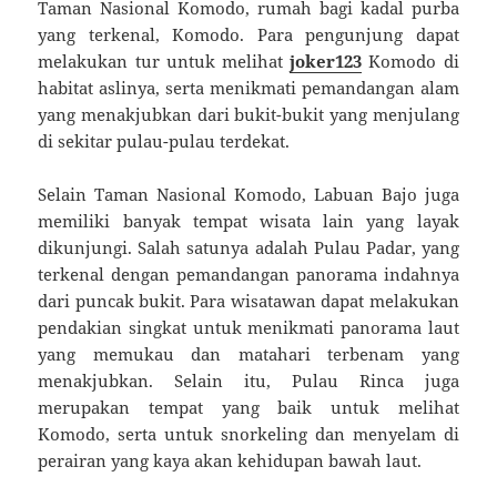
Taman Nasional Komodo, rumah bagi kadal purba
yang terkenal, Komodo. Para pengunjung dapat
melakukan tur untuk melihat
joker123
Komodo di
habitat aslinya, serta menikmati pemandangan alam
yang menakjubkan dari bukit-bukit yang menjulang
di sekitar pulau-pulau terdekat.
Selain Taman Nasional Komodo, Labuan Bajo juga
memiliki banyak tempat wisata lain yang layak
dikunjungi. Salah satunya adalah Pulau Padar, yang
terkenal dengan pemandangan panorama indahnya
dari puncak bukit. Para wisatawan dapat melakukan
pendakian singkat untuk menikmati panorama laut
yang memukau dan matahari terbenam yang
menakjubkan. Selain itu, Pulau Rinca juga
merupakan tempat yang baik untuk melihat
Komodo, serta untuk snorkeling dan menyelam di
perairan yang kaya akan kehidupan bawah laut.