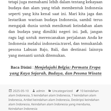
tetapi juga memahami lebih dalam tentang kekayaan
budaya dan alam yang telah membentuk Indonesia
seperti yang kita kenal saat ini. Mari kita jaga dan
lestarikan warisan budaya Indonesia, sambil terus
mengajak dunia untuk menikmati keindahan alam
dan budaya yang dimiliki negeri ini. Jadi, jangan
ragu lagi untuk merencanakan perjalanan Anda ke
Indonesia melalui indonesia.travel, dan temukanlah
pesona Labuan Bajo, Bali, dan destinasi lainnya
yang menanti untuk ditemukan.
Baca Disini
:
Menjelajahi Belgia: Permata Eropa
yang Kaya Sejarah, Budaya, dan Pesona Wisata
Diposkan
Penulis
Kategori
Tag
2025-05-10
admin
Uncategorized
10 keindahan
pada
alam Indonesia
,
5 keindahan alam Indonesia
,
7 keindahan alam
Indonesia
,
Artikel keindahan alam Indonesia
,
Deskripsi keindahan
alam Indonesia
,
Keindahan alam Indonesia yang mendunia
,
Keindahan Indonesia