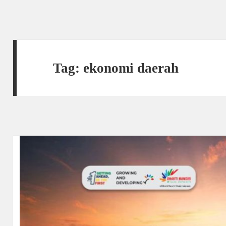
Tag:
ekonomi daerah