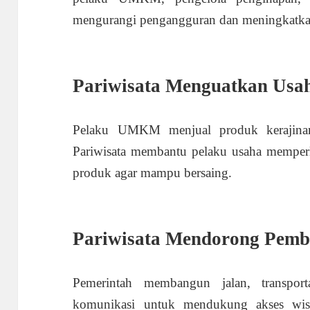
mengurangi pengangguran dan meningkatka
Pariwisata Menguatkan Usa
Pelaku UMKM menjual produk kerajinan
Pariwisata membantu pelaku usaha memperl
produk agar mampu bersaing.
Pariwisata Mendorong Pemb
Pemerintah membangun jalan, transport
komunikasi untuk mendukung akses wisat