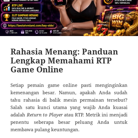
Rahasia Menang: Panduan
Lengkap Memahami RTP
Game Online
Setiap pemain game online pasti menginginkan
kemenangan besar. Namun, apakah Anda sudah
tahu rahasia di balik mesin permainan tersebut?
Salah satu kunci utama yang wajib Anda kuasai
adalah
Return to Player
atau RTP. Metrik ini menjadi
penentu seberapa besar peluang Anda untuk
membawa pulang keuntungan.