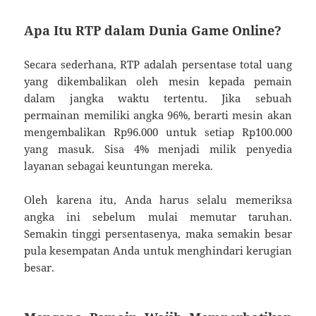
Apa Itu RTP dalam Dunia Game Online?
Secara sederhana, RTP adalah persentase total uang
yang dikembalikan oleh mesin kepada pemain
dalam jangka waktu tertentu. Jika sebuah
permainan memiliki angka 96%, berarti mesin akan
mengembalikan Rp96.000 untuk setiap Rp100.000
yang masuk. Sisa 4% menjadi milik penyedia
layanan sebagai keuntungan mereka.
Oleh karena itu, Anda harus selalu memeriksa
angka ini sebelum mulai memutar taruhan.
Semakin tinggi persentasenya, maka semakin besar
pula kesempatan Anda untuk menghindari kerugian
besar.