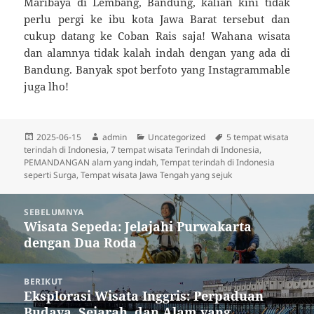
Maribaya di Lembang, Bandung, kalian kini tidak
perlu pergi ke ibu kota Jawa Barat tersebut dan
cukup datang ke Coban Rais saja! Wahana wisata
dan alamnya tidak kalah indah dengan yang ada di
Bandung. Banyak spot berfoto yang Instagrammable
juga lho!
Diposkan
Penulis
Kategori
Tag
2025-06-15
admin
Uncategorized
5 tempat wisata
pada
terindah di Indonesia
,
7 tempat wisata Terindah di Indonesia
,
PEMANDANGAN alam yang indah
,
Tempat terindah di Indonesia
seperti Surga
,
Tempat wisata Jawa Tengah yang sejuk
Navigasi
SEBELUMNYA
pos
Wisata Sepeda: Jelajahi Purwakarta
Pos
dengan Dua Roda
sebelumnya:
BERIKUT
Eksplorasi Wisata Inggris: Perpaduan
Pos
Budaya, Sejarah, dan Alam yang
berikutnya: