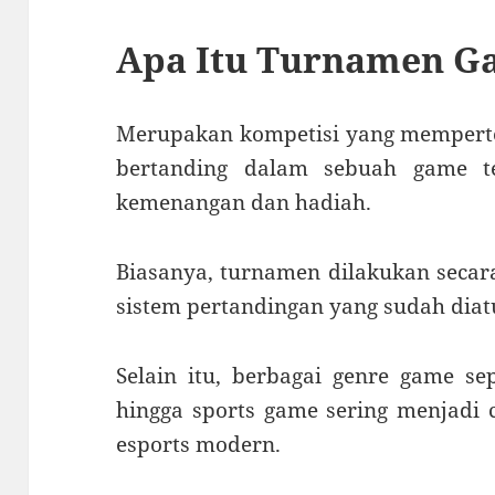
Apa Itu Turnamen G
Merupakan kompetisi yang mempert
bertanding dalam sebuah game t
kemenangan dan hadiah.
Biasanya, turnamen dilakukan secar
sistem pertandingan yang sudah diat
Selain itu, berbagai genre game sep
hingga sports game sering menjadi
esports modern.