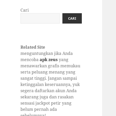
Cari
CARI
Related Site
menguntungkan jika Anda
mencoba
apk zeus
yang
menawarkan grafis memukau
serta peluang menang yang
sangat tinggi. Jangan sampai
ketinggalan keseruannya, yuk
segera daftarkan akun Anda
sekarang juga dan rasakan
sensasi jackpot petir yang
belum pernah ada
sebelumnya!