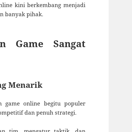
nline kini berkembang menjadi
an banyak pihak.
gan Game Sangat
ng Menarik
n game online begitu populer
mpetitif dan penuh strategi.
n tim, mengatur taktik, dan