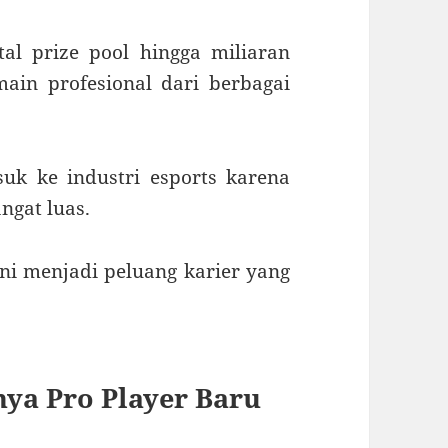
al prize pool hingga miliaran
ain profesional dari berbagai
suk ke industri esports karena
ngat luas.
ni menjadi peluang karier yang
ya Pro Player Baru