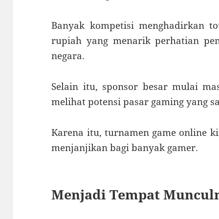
Banyak kompetisi menghadirkan tot
rupiah yang menarik perhatian pem
negara.
Selain itu, sponsor besar mulai ma
melihat potensi pasar gaming yang sa
Karena itu, turnamen game online ki
menjanjikan bagi banyak gamer.
Menjadi Tempat Munculn