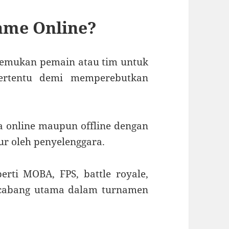
ame Online?
emukan pemain atau tim untuk
ertentu demi memperebutkan
a online maupun offline dengan
ur oleh penyelenggara.
erti MOBA, FPS, battle royale,
 cabang utama dalam turnamen